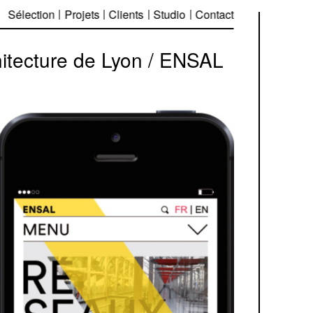
Sélection
Projets
Clients
Studio
Contact
hitecture de Lyon / ENSAL
Équipe projet
— Élise Muchir
— Franklin Desclouds
— François Vesvard
Avec
— Clara Debailly (Conception-
Rédactrion)
— Sylvain Zorninger (Chef de
projet multimedia)