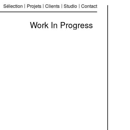
Sélection
Projets
Clients
Studio
Contact
Work In Progress
Équipe projet
— Élise Muchir
— Franklin Desclouds
Avec
— Pierre Besombes (motion
design)