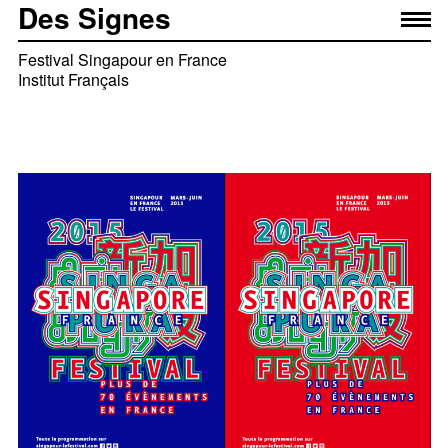
Des Signes
Festival Singapour en France
Institut Français
Identité visuelle à l’image de Singapour : vive,
foisonnante et moderne. On y retrouve le caractère festif
du festival et le multiculturalisme du pays. Les visuels
s‘articulent autour des représentations du nom Singapour
en anglais, malais, tamoul et chinois (les 4 langues
officielles de l’île). La vibration évoque le foisonnement
culturel, le bouillonnement de la ville et rappelle la
lumière. Loin des représentations traditionnelles du
monde asiatique, l‘identité visuelle s‘ancre dans le monde
contemporain.
Équipe projet
— Élise Muchir
— Franklin Desclouds
— Marta Salarich Bardia
— Maëva Bressan