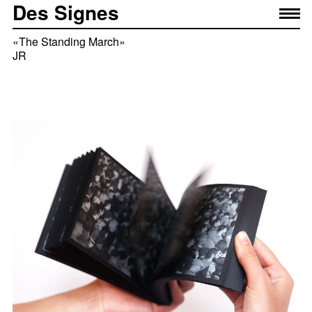
Des Signes
«The Standing March»
JR
All artworks, photographies © JR
Équipe projet
— Élise Muchir
— Franklin Desclouds
— Marta Salarich Bardia