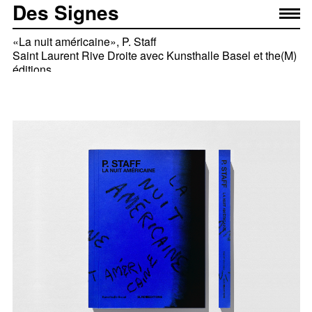
Des Signes
«La nuit américaine», P. Staff
Saint Laurent Rive Droite avec Kunsthalle Basel et the(M)
éditions
© Yves Saint Laurent SAS 2023
© Kunsthalle basel 2023 All artworks © P. Staff Printed in
an edition of 1000
Curated by Anthony Vaccarello with the collaboration of
de P. Staff, Kunsthalle basel
Yves Saint Laurent SAS SLRD Éditions en partenariat
avec The(M) éditions, Paris
2023
Équipe projet
— Élise Muchir
— Franklin Desclouds
En collaboration avec
— Marie Sepchat, the(M) éditions
— Robstolk Amsterdam pour l'Impression